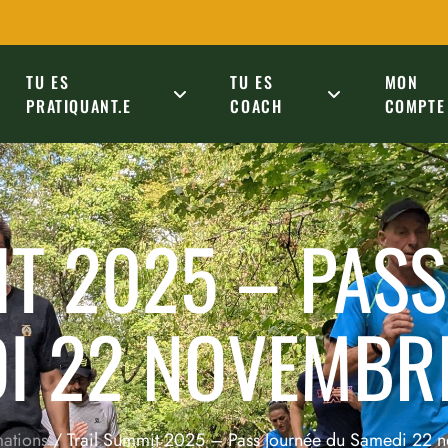
TU ES
TU ES
MON
PRATIQUANT.E
COACH
COMPTE
T 2025 – PAS
I 22 NOVEMBR
ations
/ Trail Summit 2025 – Pass Journée du Samedi 22