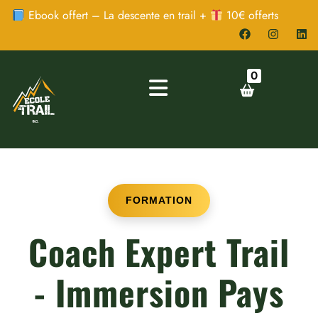
Ebook offert – La descente en trail +
10€ offerts
0
FORMATION
Coach Expert Trail
- Immersion Pays